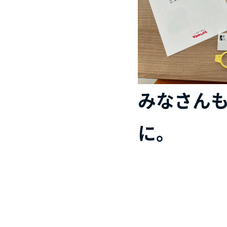
みなさん
に。