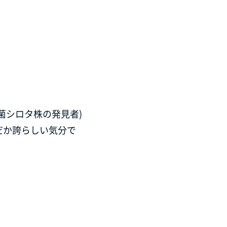
菌シロタ株の発見者)
だか誇らしい気分で