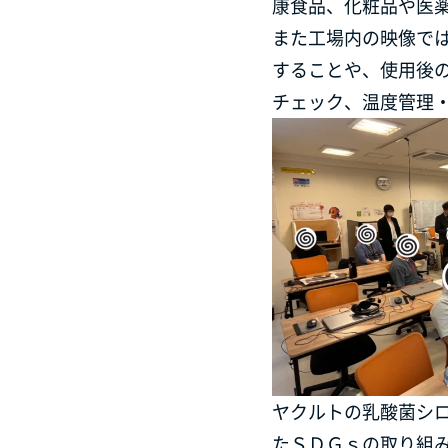
康食品、化粧品や医
また工場内の映像で
することや、使用後
チェック、温度管理
ヤクルトの乳酸菌シ
たＳＤＧｓの取り組