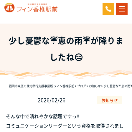
少し憂鬱な☔恵の雨☔が降りま
したね😑
福岡市東区の就労移行支援事業所 フィン香椎駅前
>
ブログ
>
お知らせ
>
少し憂鬱な☔恵の雨☔
2026/02/26
お知らせ
そんな中で晴れやかな話題ですっ‼️
コミュニケーションリーダーという資格を取得されまし