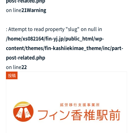
post-related.php
on line
21
Warning
: Attempt to read property "slug" on null in
/home/xs082164/fin-yj.jp/public_html/wp-
content/themes/fin-kashiiekimae_theme/inc/part-
post-related.php
on line
22
投稿