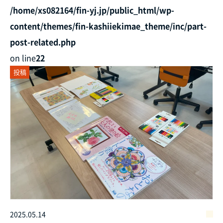
/home/xs082164/fin-yj.jp/public_html/wp-
content/themes/fin-kashiiekimae_theme/inc/part-
post-related.php
on line
22
投稿
2025.05.14