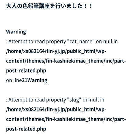
大人の色鉛筆講座を行いました！！
Warning
: Attempt to read property "cat_name" on null in
/home/xs082164/fin-yj.jp/public_html/wp-
content/themes/fin-kashiiekimae_theme/inc/part-
post-related.php
on line
21
Warning
: Attempt to read property "slug" on null in
/home/xs082164/fin-yj.jp/public_html/wp-
content/themes/fin-kashiiekimae_theme/inc/part-
post-related.php