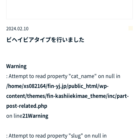
2024.02.10
ビヘイビアタイプを行いました
Warning
: Attempt to read property "cat_name" on null in
/home/xs082164/fin-yj.jp/public_html/wp-
content/themes/fin-kashiiekimae_theme/inc/part-
post-related.php
on line
21
Warning
: Attempt to read property "slug" on null in