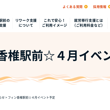
よくある質問
採用情報
駅前の
リワーク支援
これで安心！
就労移行支援とは
支援
について
ご利用イメージ
（ご利用料金など）
香椎駅前☆４月イベ
らせ
>
フィン香椎駅前☆４月イベント予定