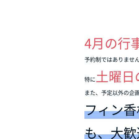
4月の行
予約制ではありませ
土曜日
特に
また、予定以外の企
フィン香
も、大歓