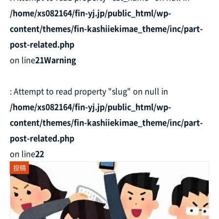
/home/xs082164/fin-yj.jp/public_html/wp-
content/themes/fin-kashiiekimae_theme/inc/part-
post-related.php
on line
21
Warning
: Attempt to read property "slug" on null in
/home/xs082164/fin-yj.jp/public_html/wp-
content/themes/fin-kashiiekimae_theme/inc/part-
post-related.php
on line
22
投稿