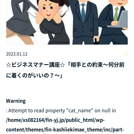
2023.01.12
☆ビジネスマナー講座☆「相手との約束～何分前
に着くのがいいの？～」
Warning
: Attempt to read property "cat_name" on null in
/home/xs082164/fin-yj.jp/public_html/wp-
content/themes/fin-kashiiekimae_theme/inc/part-