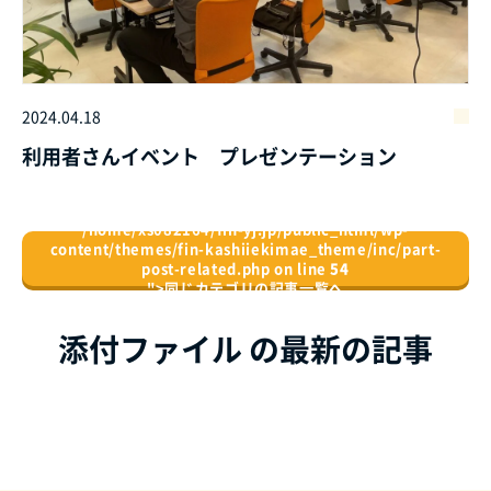
2024.04.18
利用者さんイベント プレゼンテーション
/home/xs082164/fin-yj.jp/public_html/wp-
content/themes/fin-kashiiekimae_theme/inc/part-
post-related.php on line
54
">
同じカテゴリの記事⼀覧へ
添付ファイル の最新の記事