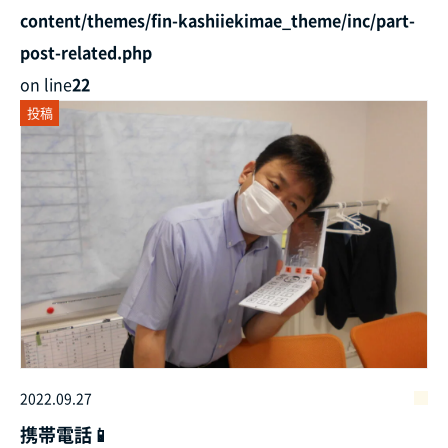
content/themes/fin-kashiiekimae_theme/inc/part-
post-related.php
on line
22
投稿
2022.09.27
携帯電話📱