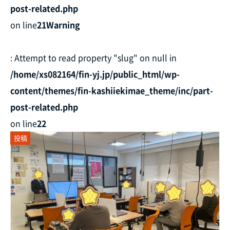
post-related.php
on line
21
Warning
: Attempt to read property "slug" on null in
/home/xs082164/fin-yj.jp/public_html/wp-
content/themes/fin-kashiiekimae_theme/inc/part-
post-related.php
on line
22
投稿