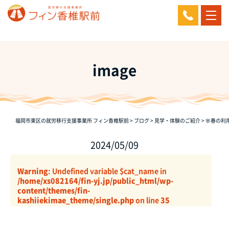
image
福岡市東区の就労移行支援事業所 フィン香椎駅前
>
ブログ
>
見学・体験のご紹介
>
🌸春の利
2024/05/09
Warning
: Undefined variable $cat_name in
/home/xs082164/fin-yj.jp/public_html/wp-
content/themes/fin-
kashiiekimae_theme/single.php
on line
35