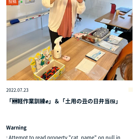
投稿
2022.07.23
「🆕軽作業訓練✊」＆「土用の丑の日弁当🍱」
Warning
: Attempt to read property "cat_name" on null in