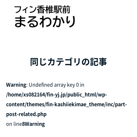
同じカテゴリの記事
Warning
: Undefined array key 0 in
/home/xs082164/fin-yj.jp/public_html/wp-
content/themes/fin-kashiiekimae_theme/inc/part-
post-related.php
on line
8
Warning