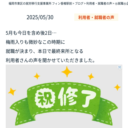
福岡市東区の就労移行支援事業所 フィン香椎駅前
>
ブログ
>
利用者・就職者の声
>
㊗️就職
2025/05/30
利用者・就職者の声
5月も今日を含め後2日…
梅雨入りも微妙なこの時期に
就職が決まり、本日で最終来所となる
利用者さんの声を聞かせていただきました。