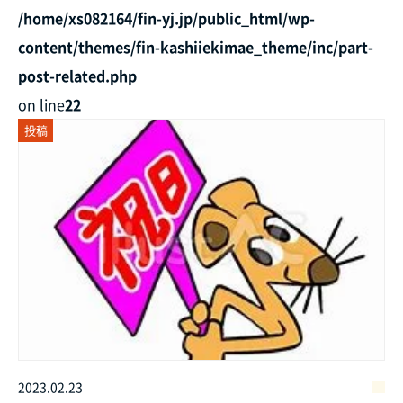
/home/xs082164/fin-yj.jp/public_html/wp-
content/themes/fin-kashiiekimae_theme/inc/part-
post-related.php
on line
22
投稿
2023.02.23