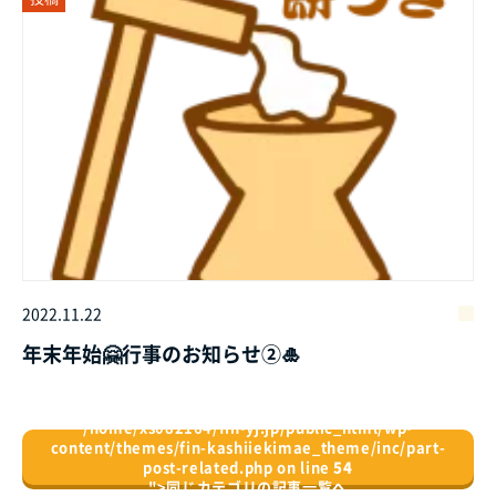
2022.11.22
年末年始🤗行事のお知らせ②🎍
/home/xs082164/fin-yj.jp/public_html/wp-
content/themes/fin-kashiiekimae_theme/inc/part-
post-related.php on line
54
">
同じカテゴリの記事⼀覧へ