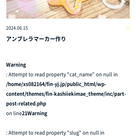
2024.06.15
アンブレラマーカー作り
Warning
: Attempt to read property "cat_name" on null in
/home/xs082164/fin-yj.jp/public_html/wp-
content/themes/fin-kashiiekimae_theme/inc/part-
post-related.php
on line
21
Warning
: Attempt to read property "slug" on null in