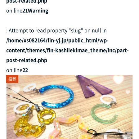
post-related.php
on line
21
Warning
: Attempt to read property "slug" on null in
/home/xs082164/fin-yj.jp/public_html/wp-
content/themes/fin-kashiiekimae_theme/inc/part-
post-related.php
on line
22
投稿