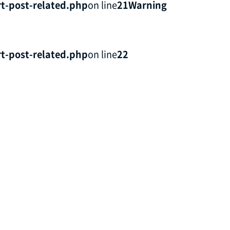
t-post-related.php
on line
21
Warning
t-post-related.php
on line
22