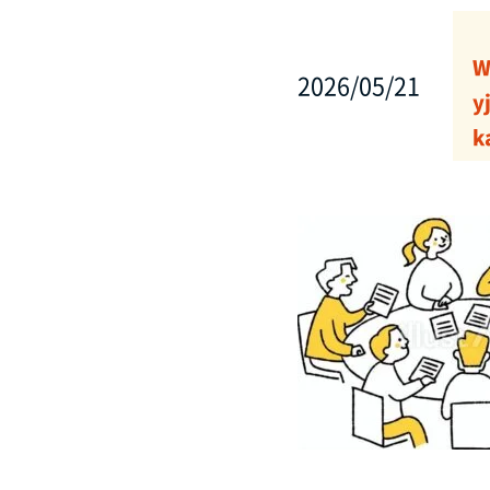
W
2026/05/21
y
k