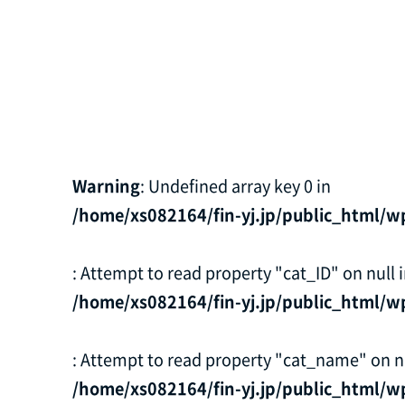
Warning
: Undefined array key 0 in
/home/xs082164/fin-yj.jp/public_html/w
: Attempt to read property "cat_ID" on null 
/home/xs082164/fin-yj.jp/public_html/w
: Attempt to read property "cat_name" on nu
/home/xs082164/fin-yj.jp/public_html/w