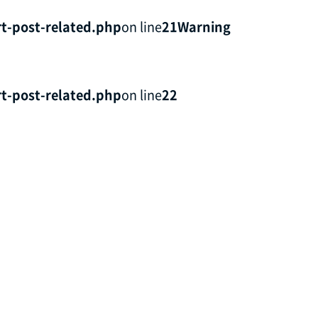
t-post-related.php
on line
21
Warning
t-post-related.php
on line
22