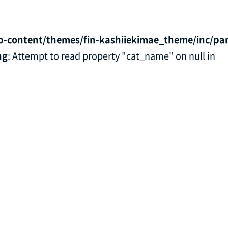
p-content/themes/fin-kashiiekimae_theme/inc/par
ng
: Attempt to read property "cat_name" on null in