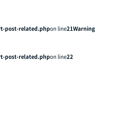
t-post-related.php
on line
21
Warning
t-post-related.php
on line
22