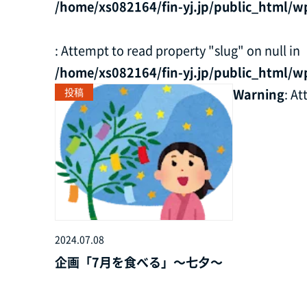
/home/xs082164/fin-yj.jp/public_html/w
: Attempt to read property "slug" on null in
/home/xs082164/fin-yj.jp/public_html/w
投稿
Warning
: A
2024.07.08
企画「7月を食べる」～七夕～