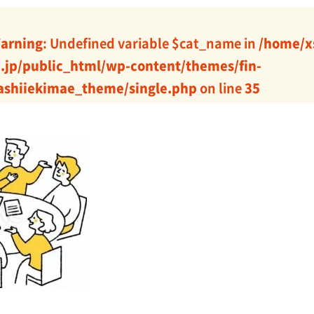
arning
: Undefined variable $cat_name in
/home/x
j.jp/public_html/wp-content/themes/fin-
ashiiekimae_theme/single.php
on line
35