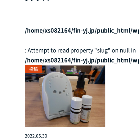
/home/xs082164/fin-yj.jp/public_html/w
: Attempt to read property "slug" on null in
/home/xs082164/fin-yj.jp/public_html/w
投稿
2022.05.30