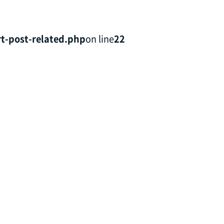
t-post-related.php
on line
22