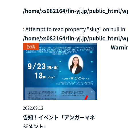
/home/xs082164/fin-yj.jp/public_html/w
: Attempt to read property "slug" on null in
/home/xs082164/fin-yj.jp/public_html/w
投稿
Warni
2022.09.12
告知！イベント「アンガーマネ
ジメント」