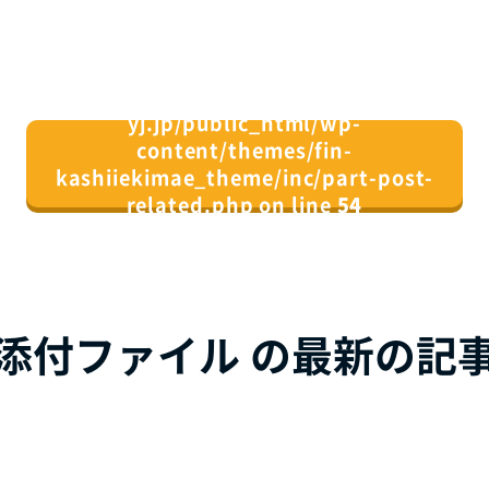
/home/xs082164/fin-
yj.jp/public_html/wp-
content/themes/fin-
kashiiekimae_theme/inc/part-post-
related.php on line
54
">
同じカテゴリの記事⼀覧へ
添付ファイル の最新の記