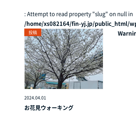
: Attempt to read property "slug" on null in
/home/xs082164/fin-yj.jp/public_html/w
投稿
Warni
2024.04.01
お花見ウォーキング