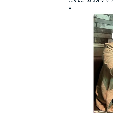
まずは、
カラオケ
で
♥️