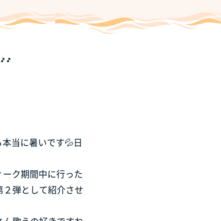
🎵
本当に暑いです💦日
ィーク期間中に行った
第２弾として紹介させ