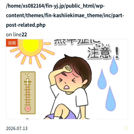
/home/xs082164/fin-yj.jp/public_html/wp-
content/themes/fin-kashiiekimae_theme/inc/part-
post-related.php
on line
22
投稿
2026.07.13