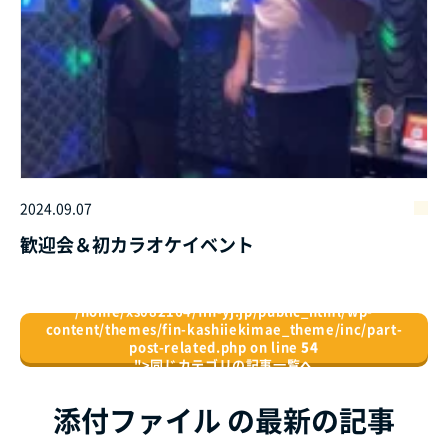
2024.09.07
歓迎会＆初カラオケイベント
/home/xs082164/fin-yj.jp/public_html/wp-
content/themes/fin-kashiiekimae_theme/inc/part-
post-related.php on line
54
">
同じカテゴリの記事⼀覧へ
添付ファイル の最新の記事