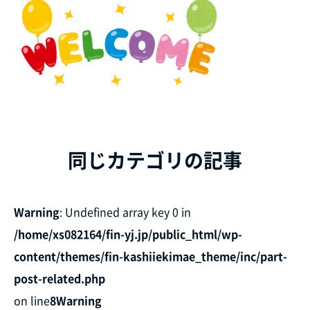
同じカテゴリの記事
Warning
: Undefined array key 0 in
/home/xs082164/fin-yj.jp/public_html/wp-
content/themes/fin-kashiiekimae_theme/inc/part-
post-related.php
on line
8
Warning