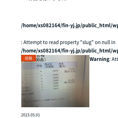
/home/xs082164/fin-yj.jp/public_html/w
: Attempt to read property "slug" on null in
/home/xs082164/fin-yj.jp/public_html/w
投稿
Warning
: A
2023.05.01