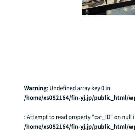
Warning
: Undefined array key 0 in
/home/xs082164/fin-yj.jp/public_html/w
: Attempt to read property "cat_ID" on null 
/home/xs082164/fin-yj.jp/public_html/w