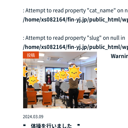
: Attempt to read property "cat_name" on nu
/home/xs082164/fin-yj.jp/public_html/w
: Attempt to read property "slug" on null in
/home/xs082164/fin-yj.jp/public_html/w
投稿
Warni
2024.03.09
❝ 体操を行いました ❞