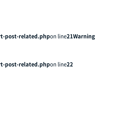
t-post-related.php
on line
21
Warning
t-post-related.php
on line
22