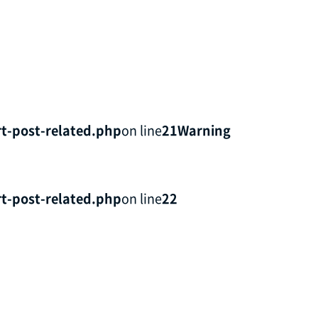
t-post-related.php
on line
21
Warning
t-post-related.php
on line
22