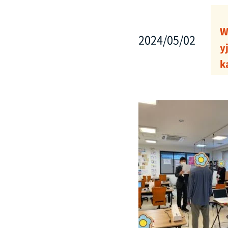
W
2024/05/02
y
k