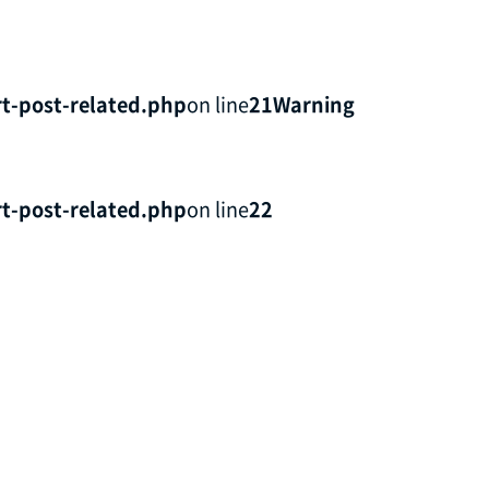
t-post-related.php
on line
21
Warning
t-post-related.php
on line
22