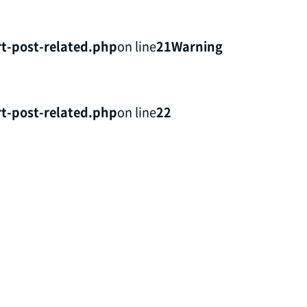
t-post-related.php
on line
21
Warning
t-post-related.php
on line
22