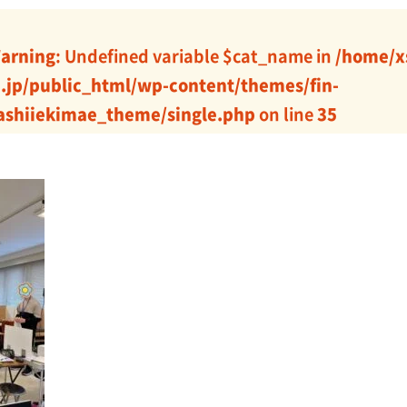
arning
: Undefined variable $cat_name in
/home/x
j.jp/public_html/wp-content/themes/fin-
ashiiekimae_theme/single.php
on line
35