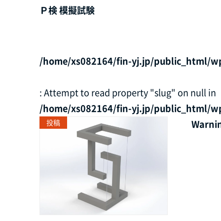
Ｐ検 模擬試験
/home/xs082164/fin-yj.jp/public_html/w
: Attempt to read property "slug" on null in
/home/xs082164/fin-yj.jp/public_html/w
投稿
Warni