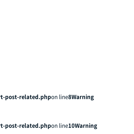
t-post-related.php
on line
8
Warning
t-post-related.php
on line
10
Warning