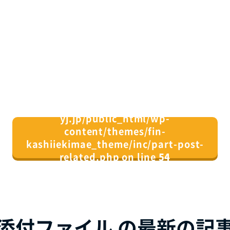
/home/xs082164/fin-
yj.jp/public_html/wp-
content/themes/fin-
kashiiekimae_theme/inc/part-post-
related.php on line
54
">
同じカテゴリの記事⼀覧へ
添付ファイル の最新の記