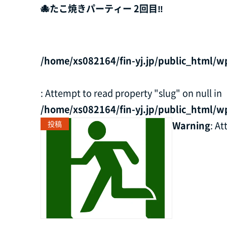
🐙たこ焼きパーティー 2回目‼
/home/xs082164/fin-yj.jp/public_html/w
: Attempt to read property "slug" on null in
/home/xs082164/fin-yj.jp/public_html/w
投稿
Warning
: A