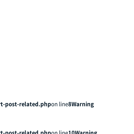
t-post-related.php
on line
8
Warning
t-post-related.php
on line
10
Warning