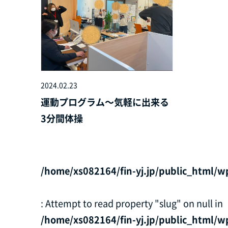
2024.02.23
運動プログラム～気軽に出来る
3分間体操
/home/xs082164/fin-yj.jp/public_html/w
: Attempt to read property "slug" on null in
/home/xs082164/fin-yj.jp/public_html/w