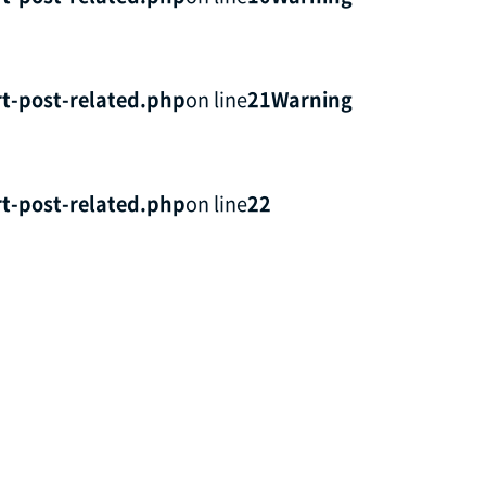
t-post-related.php
on line
21
Warning
t-post-related.php
on line
22