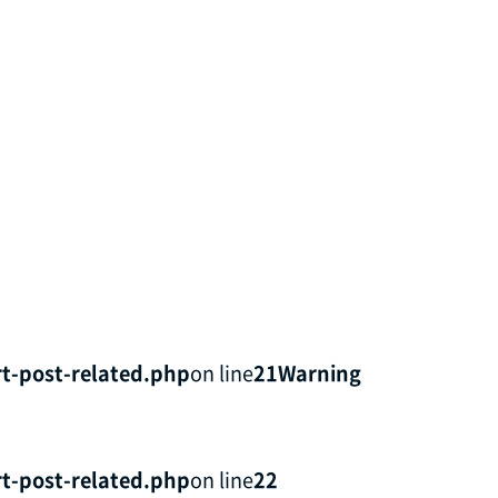
t-post-related.php
on line
21
Warning
t-post-related.php
on line
22