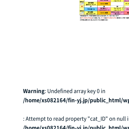
Warning
: Undefined array key 0 in
/home/xs082164/fin-yj.jp/public_html/w
: Attempt to read property "cat_ID" on null 
/home/xs082164/fin-yj.jp/public_html/w