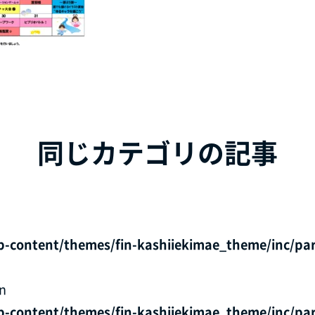
同じカテゴリの記事
p-content/themes/fin-kashiiekimae_theme/inc/par
in
p-content/themes/fin-kashiiekimae_theme/inc/par