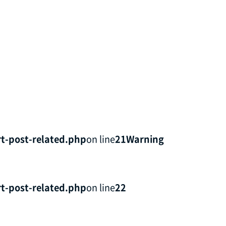
t-post-related.php
on line
21
Warning
t-post-related.php
on line
22