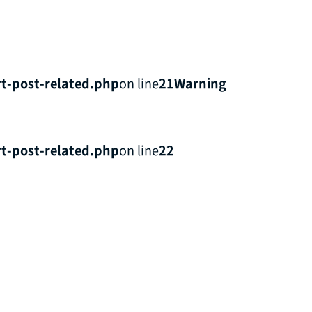
t-post-related.php
on line
21
Warning
t-post-related.php
on line
22