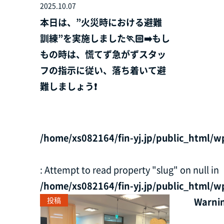
2025.10.07
本日は、”火災時における避難
訓練”を実施しました🏃🏻‍➡️もし
もの時は、慌てず急がずスタッ
フの指示に従い、落ち着いて避
難しましょう❗
/home/xs082164/fin-yj.jp/public_html/w
: Attempt to read property "slug" on null in
/home/xs082164/fin-yj.jp/public_html/w
投稿
Warni