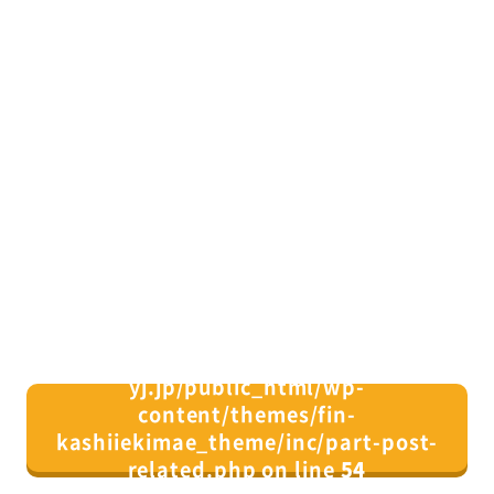
/home/xs082164/fin-
yj.jp/public_html/wp-
content/themes/fin-
kashiiekimae_theme/inc/part-post-
related.php on line
54