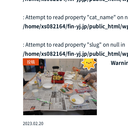
: Attempt to read property "cat_name" on nu
/home/xs082164/fin-yj.jp/public_html/w
: Attempt to read property "slug" on null in
/home/xs082164/fin-yj.jp/public_html/w
投稿
Warni
2023.02.20