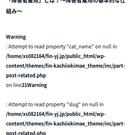
「障害者雇用」とは？～障害者雇用の基本的な仕
組み～
Warning
: Attempt to read property "cat_name" on null in
/home/xs082164/fin-yj.jp/public_html/wp-
content/themes/fin-kashiiekimae_theme/inc/part-
post-related.php
on line
21
Warning
: Attempt to read property "slug" on null in
/home/xs082164/fin-yj.jp/public_html/wp-
content/themes/fin-kashiiekimae_theme/inc/part-
post-related.php