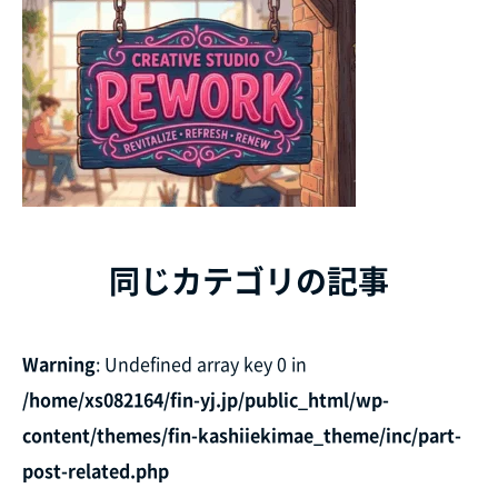
同じカテゴリの記事
Warning
: Undefined array key 0 in
/home/xs082164/fin-yj.jp/public_html/wp-
content/themes/fin-kashiiekimae_theme/inc/part-
post-related.php