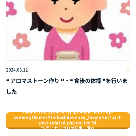
2024.03.12
❝ アロマストーン作り ❛❜・❝ 食後の体操 ❞を行いま
した
/home/xs082164/fin-yj.jp/public_html/wp-
content/themes/fin-kashiiekimae_theme/inc/part-
post-related.php on line
54
">
同じカテゴリの記事⼀覧へ