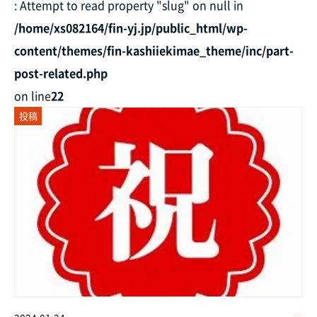
: Attempt to read property "slug" on null in
/home/xs082164/fin-yj.jp/public_html/wp-
content/themes/fin-kashiiekimae_theme/inc/part-
post-related.php
on line
22
投稿