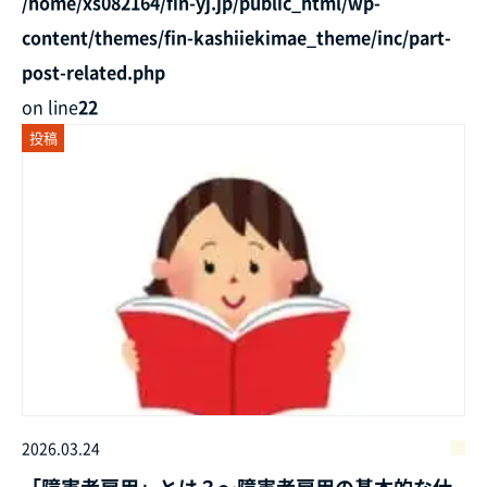
/home/xs082164/fin-yj.jp/public_html/wp-
content/themes/fin-kashiiekimae_theme/inc/part-
post-related.php
on line
22
投稿
2026.03.24