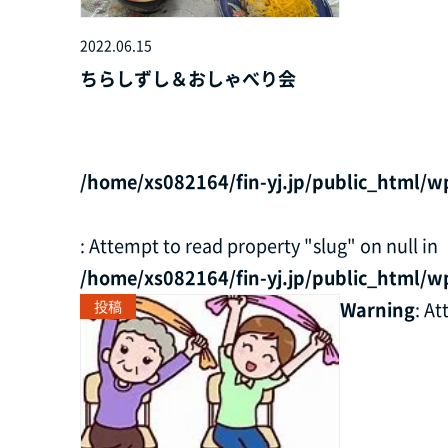
2022.06.15
ちらしずし＆おしゃべり会
/home/xs082164/fin-yj.jp/public_html/w
: Attempt to read property "slug" on null in
/home/xs082164/fin-yj.jp/public_html/w
投稿
Warning
: A