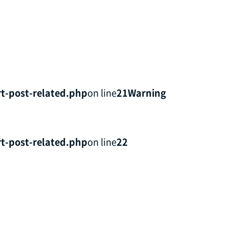
t-post-related.php
on line
21
Warning
t-post-related.php
on line
22