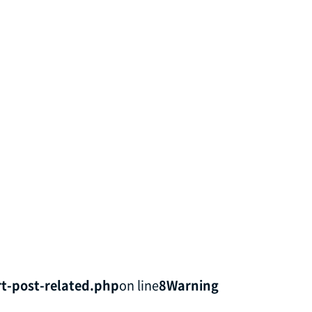
t-post-related.php
on line
8
Warning