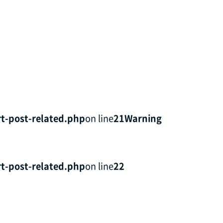
t-post-related.php
on line
21
Warning
t-post-related.php
on line
22