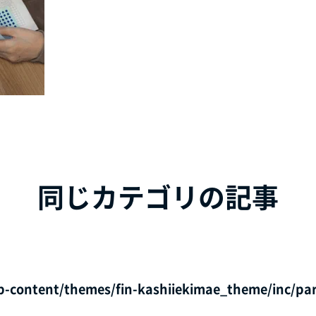
同じカテゴリの記事
p-content/themes/fin-kashiiekimae_theme/inc/par