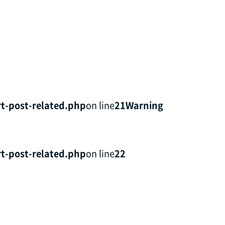
t-post-related.php
on line
21
Warning
t-post-related.php
on line
22