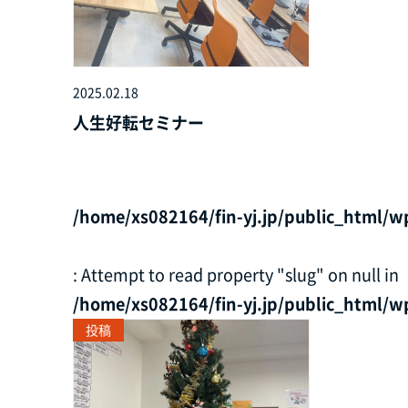
2025.02.18
人生好転セミナー
/home/xs082164/fin-yj.jp/public_html/w
: Attempt to read property "slug" on null in
/home/xs082164/fin-yj.jp/public_html/w
投稿