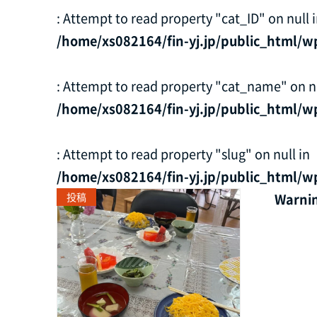
: Attempt to read property "cat_ID" on null 
/home/xs082164/fin-yj.jp/public_html/w
: Attempt to read property "cat_name" on nu
/home/xs082164/fin-yj.jp/public_html/w
: Attempt to read property "slug" on null in
/home/xs082164/fin-yj.jp/public_html/w
投稿
Warni