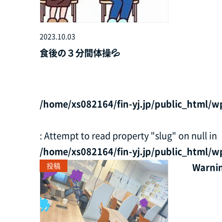
2023.10.03
食後の３分間体操💦
/home/xs082164/fin-yj.jp/public_html/w
: Attempt to read property "slug" on null in
/home/xs082164/fin-yj.jp/public_html/w
投稿
Warni