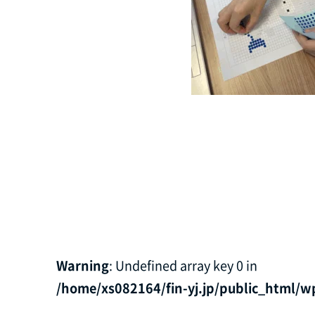
Warning
: Undefined array key 0 in
/home/xs082164/fin-yj.jp/public_html/w