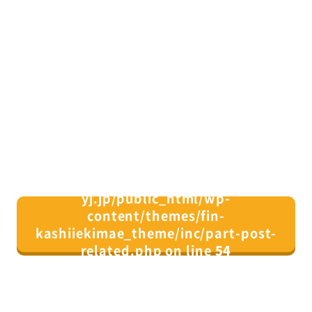
/home/xs082164/fin-
yj.jp/public_html/wp-
content/themes/fin-
kashiiekimae_theme/inc/part-post-
related.php on line
54
">
同じカテゴリの記事⼀覧へ