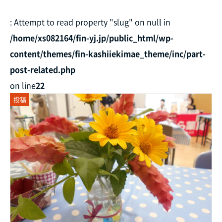
: Attempt to read property "slug" on null in
/home/xs082164/fin-yj.jp/public_html/wp-
content/themes/fin-kashiiekimae_theme/inc/part-
post-related.php
on line
22
投稿