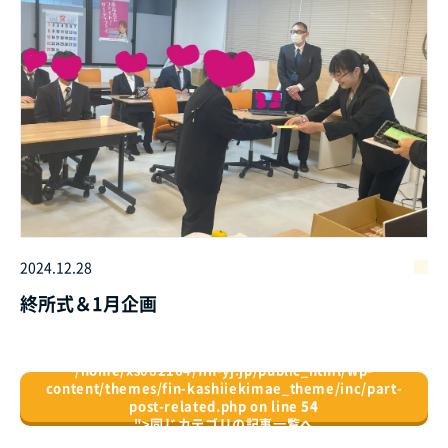
2024.12.28
終所式＆1月企画
/home/xs082164/fin-yj.jp/public_html/wp-
content/themes/fin-kashiiekimae_theme/inc/part-
post-related.php on line
54
">
同じカテゴリの記事⼀覧へ