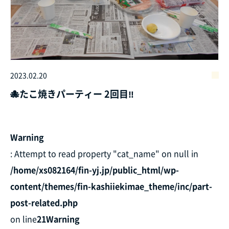
2023.02.20
🐙たこ焼きパーティー 2回目‼
Warning
: Attempt to read property "cat_name" on null in
/home/xs082164/fin-yj.jp/public_html/wp-
content/themes/fin-kashiiekimae_theme/inc/part-
post-related.php
on line
21
Warning