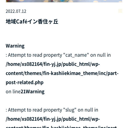
2022.07.12
地域Caféイン香住ヶ丘
Warning
: Attempt to read property "cat_name" on null in
/home/xs082164/fin-yj.jp/public_html/wp-
content/themes/fin-kashiiekimae_theme/inc/part-
post-related.php
on line
21
Warning
: Attempt to read property "slug" on null in
/home/xs082164/fin-yj.jp/public_html/wp-
content/themes/fin-kashiiekimae_theme/inc/part-