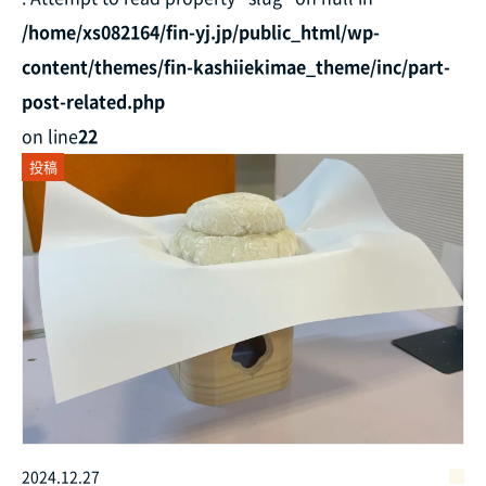
/home/xs082164/fin-yj.jp/public_html/wp-
content/themes/fin-kashiiekimae_theme/inc/part-
post-related.php
on line
22
投稿
2024.12.27