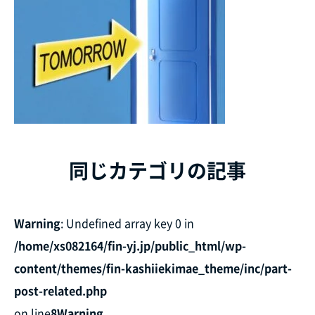
同じカテゴリの記事
Warning
: Undefined array key 0 in
/home/xs082164/fin-yj.jp/public_html/wp-
content/themes/fin-kashiiekimae_theme/inc/part-
post-related.php
on line
8
Warning