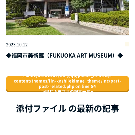
2023.10.12
◆福岡市美術館（FUKUOKA ART MUSEUM）◆
/home/xs082164/fin-yj.jp/public_html/wp-
content/themes/fin-kashiiekimae_theme/inc/part-
post-related.php on line
54
">
同じカテゴリの記事⼀覧へ
添付ファイル の最新の記事