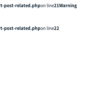
t-post-related.php
on line
21
Warning
t-post-related.php
on line
22