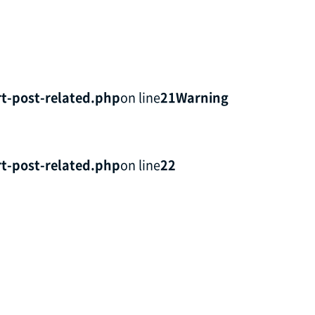
t-post-related.php
on line
21
Warning
t-post-related.php
on line
22