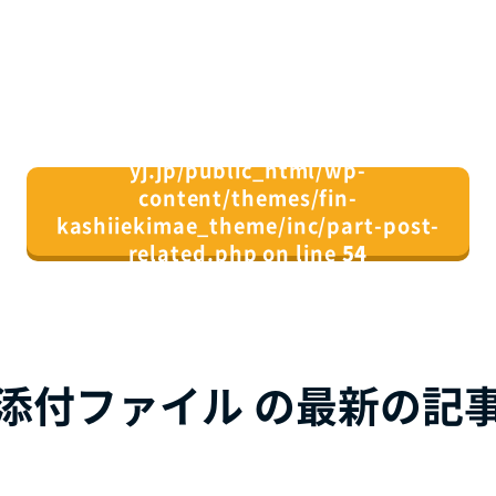
/home/xs082164/fin-
yj.jp/public_html/wp-
content/themes/fin-
kashiiekimae_theme/inc/part-post-
related.php on line
54
">
同じカテゴリの記事⼀覧へ
添付ファイル の最新の記