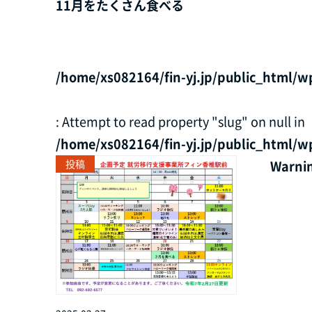
11月をたくさん食べる
/home/xs082164/fin-yj.jp/public_html/w
: Attempt to read property "slug" on null in
/home/xs082164/fin-yj.jp/public_html/w
投稿
Warni