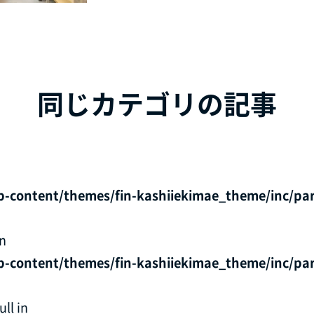
同じカテゴリの記事
p-content/themes/fin-kashiiekimae_theme/inc/par
in
p-content/themes/fin-kashiiekimae_theme/inc/par
ll in