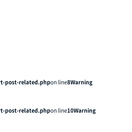
t-post-related.php
on line
8
Warning
t-post-related.php
on line
10
Warning