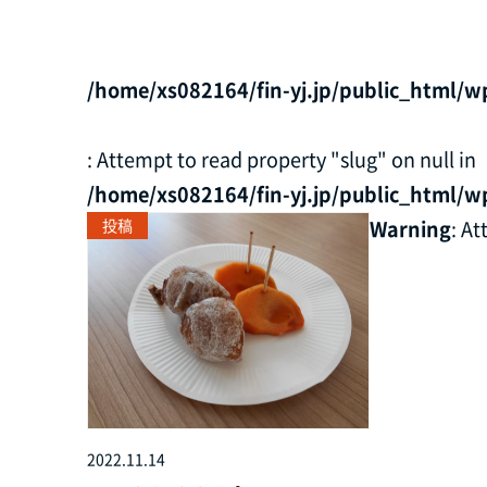
/home/xs082164/fin-yj.jp/public_html/w
: Attempt to read property "slug" on null in
/home/xs082164/fin-yj.jp/public_html/w
投稿
Warning
: A
2022.11.14