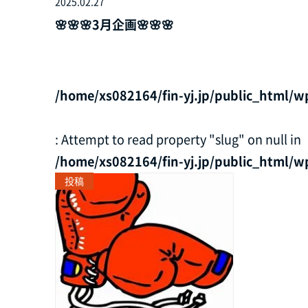
2025.02.27
🌸🌸🌸3月企画🌸🌸🌸
/home/xs082164/fin-yj.jp/public_html/w
: Attempt to read property "slug" on null in
/home/xs082164/fin-yj.jp/public_html/w
投稿