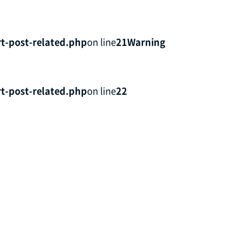
t-post-related.php
on line
21
Warning
t-post-related.php
on line
22