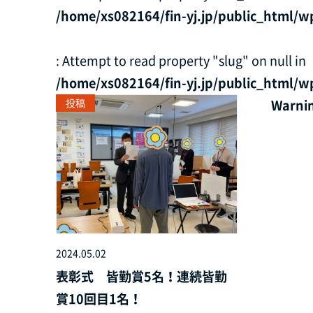
/home/xs082164/fin-yj.jp/public_html/w
: Attempt to read property "slug" on null in
/home/xs082164/fin-yj.jp/public_html/w
投稿
Warni
2024.05.02
表彰式 皆勤賞5名！連続皆勤
賞10回目1名！