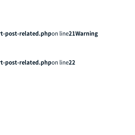
t-post-related.php
on line
21
Warning
t-post-related.php
on line
22