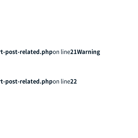
t-post-related.php
on line
21
Warning
t-post-related.php
on line
22