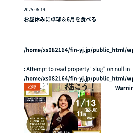
2025.06.19
お昼休みに卓球＆6月を食べる
/home/xs082164/fin-yj.jp/public_html/w
: Attempt to read property "slug" on null in
/home/xs082164/fin-yj.jp/public_html/w
投稿
Warni