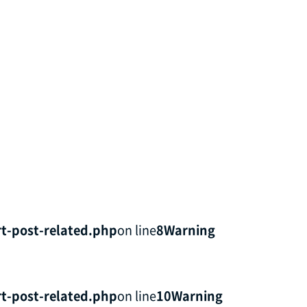
t-post-related.php
on line
8
Warning
t-post-related.php
on line
10
Warning