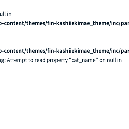
ll in
p-content/themes/fin-kashiiekimae_theme/inc/par
p-content/themes/fin-kashiiekimae_theme/inc/par
ng
: Attempt to read property "cat_name" on null in