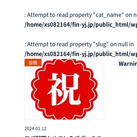
: Attempt to read property "cat_name" on nu
/home/xs082164/fin-yj.jp/public_html/w
: Attempt to read property "slug" on null in
/home/xs082164/fin-yj.jp/public_html/w
投稿
Warni
2024.01.12