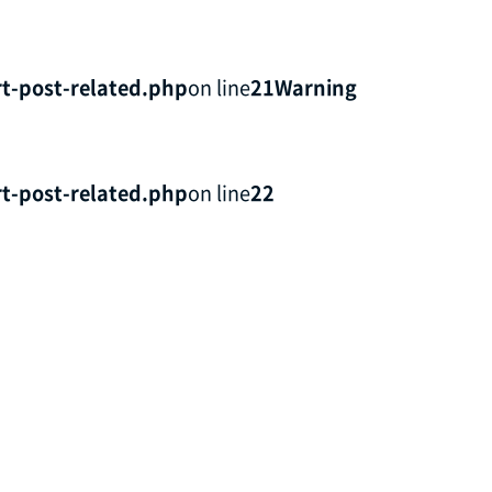
t-post-related.php
on line
21
Warning
t-post-related.php
on line
22