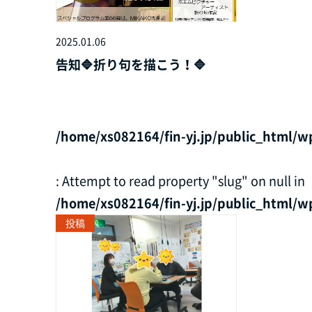
2025.01.06
告知🔷折り句を描こう！🔷
/home/xs082164/fin-yj.jp/public_html/w
: Attempt to read property "slug" on null in
/home/xs082164/fin-yj.jp/public_html/w
投稿