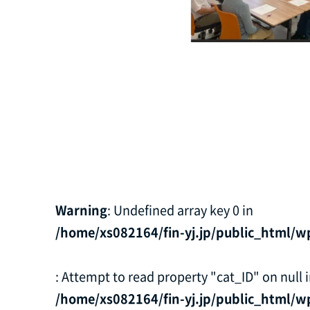
Warning
: Undefined array key 0 in
/home/xs082164/fin-yj.jp/public_html/w
: Attempt to read property "cat_ID" on null 
/home/xs082164/fin-yj.jp/public_html/w