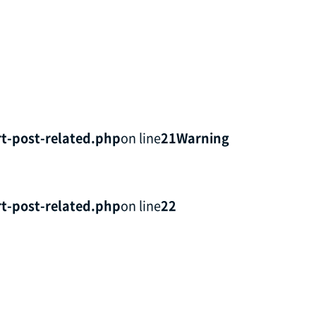
t-post-related.php
on line
21
Warning
t-post-related.php
on line
22