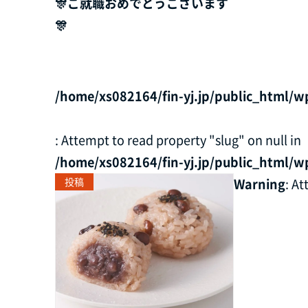
🎊ご就職おめでとうございます
🎊
/home/xs082164/fin-yj.jp/public_html/w
: Attempt to read property "slug" on null in
/home/xs082164/fin-yj.jp/public_html/w
投稿
Warning
: A