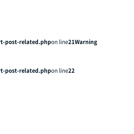
t-post-related.php
on line
21
Warning
t-post-related.php
on line
22