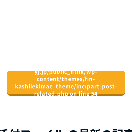
/home/xs082164/fin-
yj.jp/public_html/wp-
content/themes/fin-
kashiiekimae_theme/inc/part-post-
related.php on line
54
">
同じカテゴリの記事⼀覧へ