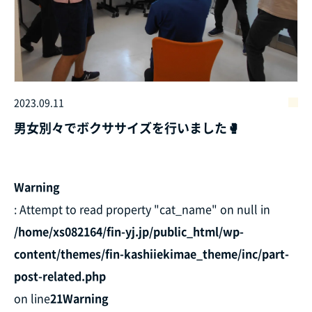
2023.09.11
男女別々でボクササイズを行いました🥊
Warning
: Attempt to read property "cat_name" on null in
/home/xs082164/fin-yj.jp/public_html/wp-
content/themes/fin-kashiiekimae_theme/inc/part-
post-related.php
on line
21
Warning