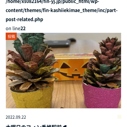
/home/xs082164/fin-yj.jp/public_html/wp-
content/themes/fin-kashiiekimae_theme/inc/part-
post-related.php
on line
22
投稿
2022.09.22