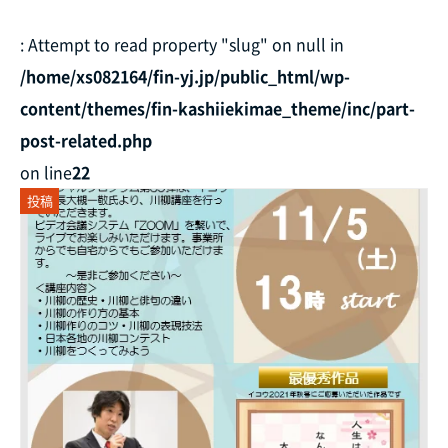
: Attempt to read property "slug" on null in
/home/xs082164/fin-yj.jp/public_html/wp-
content/themes/fin-kashiiekimae_theme/inc/part-
post-related.php
on line
22
投稿