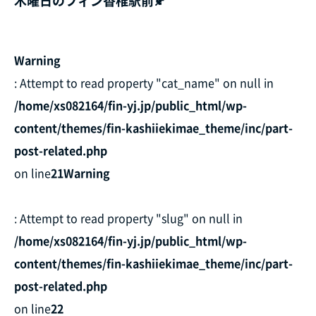
木曜日のフィン香椎駅前🍂
Warning
: Attempt to read property "cat_name" on null in
/home/xs082164/fin-yj.jp/public_html/wp-
content/themes/fin-kashiiekimae_theme/inc/part-
post-related.php
on line
21
Warning
: Attempt to read property "slug" on null in
/home/xs082164/fin-yj.jp/public_html/wp-
content/themes/fin-kashiiekimae_theme/inc/part-
post-related.php
on line
22