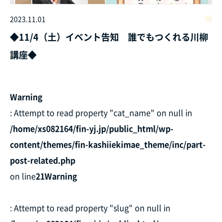
2023.11.01
◆11/4（土）イベント告知 誰でもつくれる川柳
講座◆
Warning
: Attempt to read property "cat_name" on null in
/home/xs082164/fin-yj.jp/public_html/wp-
content/themes/fin-kashiiekimae_theme/inc/part-
post-related.php
on line
21
Warning
: Attempt to read property "slug" on null in