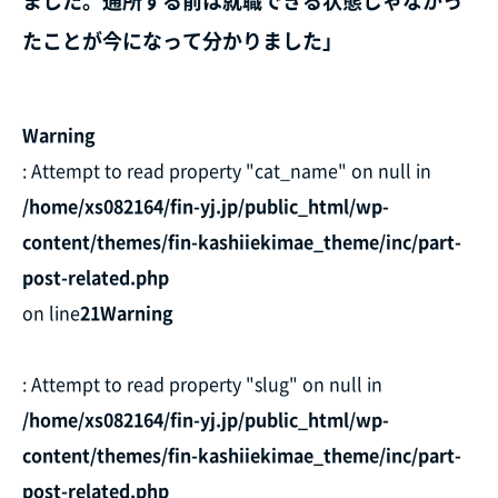
ました。通所する前は就職できる状態じゃなかっ
たことが今になって分かりました」
Warning
: Attempt to read property "cat_name" on null in
/home/xs082164/fin-yj.jp/public_html/wp-
content/themes/fin-kashiiekimae_theme/inc/part-
post-related.php
on line
21
Warning
: Attempt to read property "slug" on null in
/home/xs082164/fin-yj.jp/public_html/wp-
content/themes/fin-kashiiekimae_theme/inc/part-
post-related.php