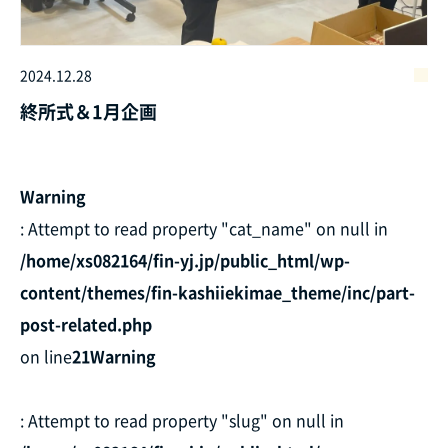
2024.12.28
終所式＆1月企画
Warning
: Attempt to read property "cat_name" on null in
/home/xs082164/fin-yj.jp/public_html/wp-
content/themes/fin-kashiiekimae_theme/inc/part-
post-related.php
on line
21
Warning
: Attempt to read property "slug" on null in