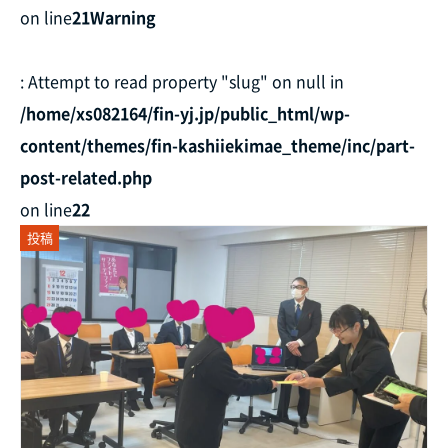
on line
21
Warning
: Attempt to read property "slug" on null in
/home/xs082164/fin-yj.jp/public_html/wp-
content/themes/fin-kashiiekimae_theme/inc/part-
post-related.php
on line
22
投稿