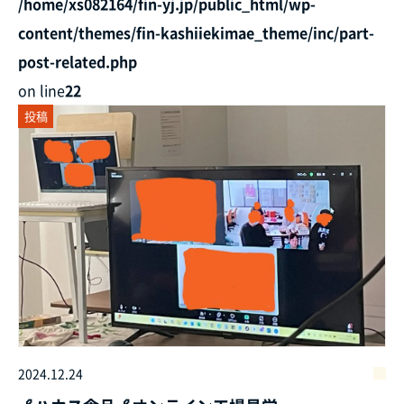
/home/xs082164/fin-yj.jp/public_html/wp-
content/themes/fin-kashiiekimae_theme/inc/part-
post-related.php
on line
22
投稿
2024.12.24