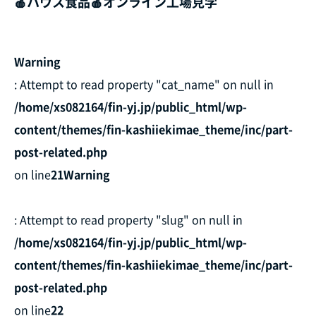
🍎ハウス食品🍎オンライン工場見学
Warning
: Attempt to read property "cat_name" on null in
/home/xs082164/fin-yj.jp/public_html/wp-
content/themes/fin-kashiiekimae_theme/inc/part-
post-related.php
on line
21
Warning
: Attempt to read property "slug" on null in
/home/xs082164/fin-yj.jp/public_html/wp-
content/themes/fin-kashiiekimae_theme/inc/part-
post-related.php
on line
22