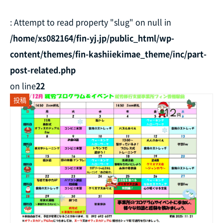
: Attempt to read property "slug" on null in
/home/xs082164/fin-yj.jp/public_html/wp-
content/themes/fin-kashiiekimae_theme/inc/part-
post-related.php
on line
22
投稿