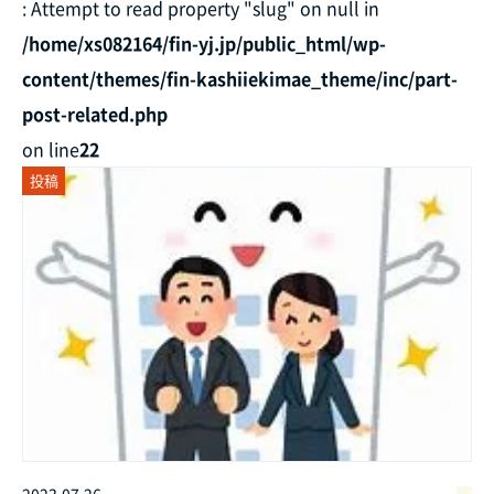
: Attempt to read property "slug" on null in
/home/xs082164/fin-yj.jp/public_html/wp-
content/themes/fin-kashiiekimae_theme/inc/part-
post-related.php
on line
22
投稿