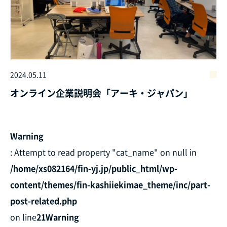
2024.05.11
オンライン企業説明会「アーキ・ジャパン」
Warning
: Attempt to read property "cat_name" on null in
/home/xs082164/fin-yj.jp/public_html/wp-
content/themes/fin-kashiiekimae_theme/inc/part-
post-related.php
on line
21
Warning