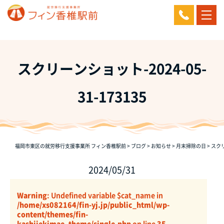
スクリーンショット-2024-05-
31-173135
福岡市東区の就労移行支援事業所 フィン香椎駅前
>
ブログ
>
お知らせ
>
月末掃除の日
>
スクリ
2024/05/31
Warning
: Undefined variable $cat_name in
/home/xs082164/fin-yj.jp/public_html/wp-
content/themes/fin-
kashiiekimae_theme/single.php
on line
35