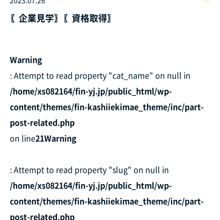
2023.07.26
〖企業見学〗〖資格取得〗
Warning
: Attempt to read property "cat_name" on null in
/home/xs082164/fin-yj.jp/public_html/wp-
content/themes/fin-kashiiekimae_theme/inc/part-
post-related.php
on line
21
Warning
: Attempt to read property "slug" on null in
/home/xs082164/fin-yj.jp/public_html/wp-
content/themes/fin-kashiiekimae_theme/inc/part-
post-related.php