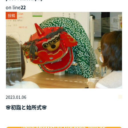
on line
22
投稿
2023.01.06
🌸初詣と始所式🌸
/home/xs082164/fin-yj.jp/public_html/wp-