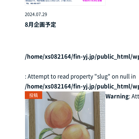
2024.07.29
8月企画予定
/home/xs082164/fin-yj.jp/public_html/w
: Attempt to read property "slug" on null in
/home/xs082164/fin-yj.jp/public_html/w
投稿
Warning
: A