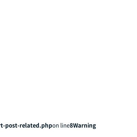
t-post-related.php
on line
8
Warning