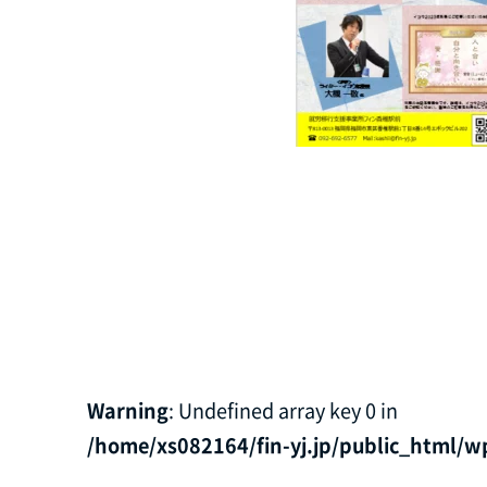
Warning
: Undefined array key 0 in
/home/xs082164/fin-yj.jp/public_html/w