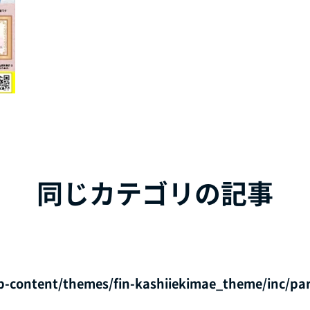
同じカテゴリの記事
p-content/themes/fin-kashiiekimae_theme/inc/par