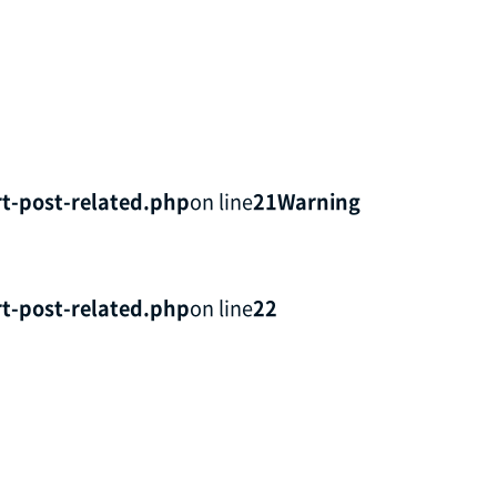
t-post-related.php
on line
21
Warning
t-post-related.php
on line
22