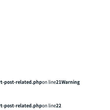
t-post-related.php
on line
21
Warning
t-post-related.php
on line
22