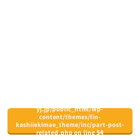
/home/xs082164/fin-
yj.jp/public_html/wp-
content/themes/fin-
kashiiekimae_theme/inc/part-post-
related.php on line
54