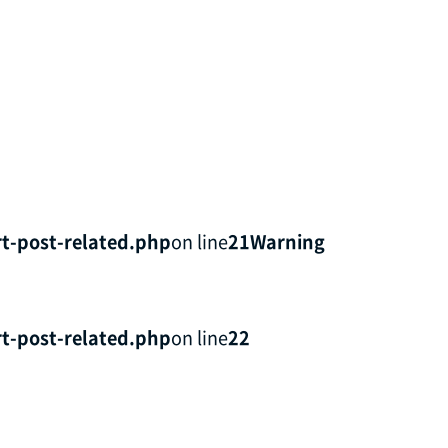
t-post-related.php
on line
21
Warning
t-post-related.php
on line
22