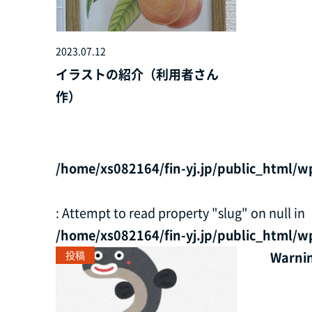
2023.07.12
イラストの紹介（利用者さん
作）
/home/xs082164/fin-yj.jp/public_html/w
: Attempt to read property "slug" on null in
/home/xs082164/fin-yj.jp/public_html/w
投稿
Warni