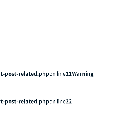
t-post-related.php
on line
21
Warning
t-post-related.php
on line
22