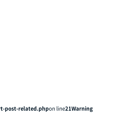
t-post-related.php
on line
21
Warning