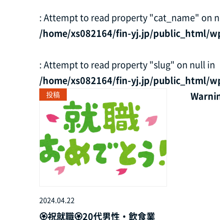
: Attempt to read property "cat_name" on nu
/home/xs082164/fin-yj.jp/public_html/w
: Attempt to read property "slug" on null in
/home/xs082164/fin-yj.jp/public_html/w
投稿
Warni
2024.04.22
🏵️祝就職🏵️20代男性・飲食業