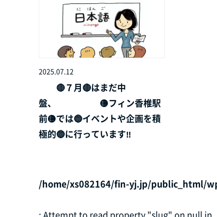
2025.07.12
🔴７月🔴はまだ中
盤、 🟡フィン香椎駅
前🟡では🔵イベントや企画を積
極的🔵に行っています‼️
/home/xs082164/fin-yj.jp/public_html/w
: Attempt to read property "slug" on null in