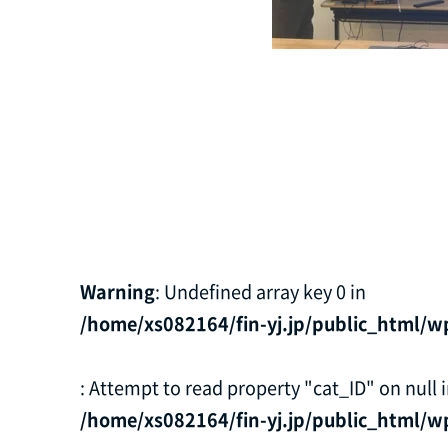
Warning
: Undefined array key 0 in
/home/xs082164/fin-yj.jp/public_html/w
: Attempt to read property "cat_ID" on null 
/home/xs082164/fin-yj.jp/public_html/w