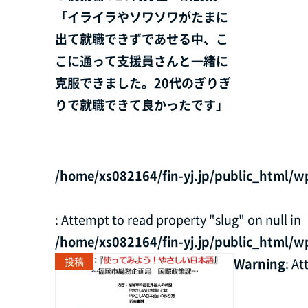
「イライラやソワソワがたまに
出て就職できずであせる中、こ
こに通って支援員さんと一緒に
克服できました。20代のぎりぎ
りで就職できて良かったです」
/home/xs082164/fin-yj.jp/public_html/w
: Attempt to read property "slug" on null in
/home/xs082164/fin-yj.jp/public_html/w
投稿
Warning
: A