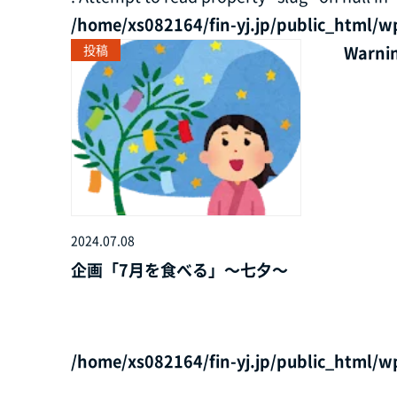
/home/xs082164/fin-yj.jp/public_html/w
投稿
Warni
2024.07.08
企画「7月を食べる」～七夕～
/home/xs082164/fin-yj.jp/public_html/w