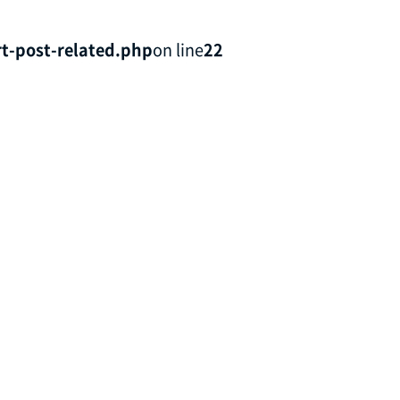
t-post-related.php
on line
22