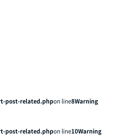
t-post-related.php
on line
8
Warning
t-post-related.php
on line
10
Warning