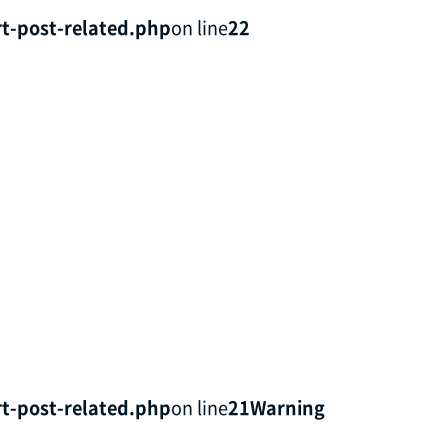
t-post-related.php
on line
22
t-post-related.php
on line
21
Warning