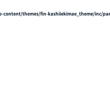
p-content/themes/fin-kashiiekimae_theme/inc/par
/home/xs082164/fin-