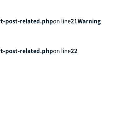
t-post-related.php
on line
21
Warning
t-post-related.php
on line
22