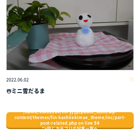
2022.06.02
☃️ミニ雪だるま
/home/xs082164/fin-yj.jp/public_html/wp-
content/themes/fin-kashiiekimae_theme/inc/part-
post-related.php on line
54
">
同じカテゴリの記事⼀覧へ