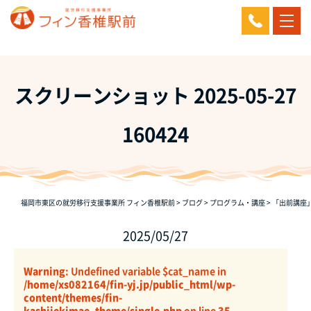
スクリーンショット 2025-05-27
160424
福岡市東区の就労移行支援事業所 フィン香椎駅前
>
ブログ
>
プログラム・講座
>
「出前講座
2025/05/27
Warning
: Undefined variable $cat_name in
/home/xs082164/fin-yj.jp/public_html/wp-
content/themes/fin-
kashiiekimae_theme/single.php
on line
35