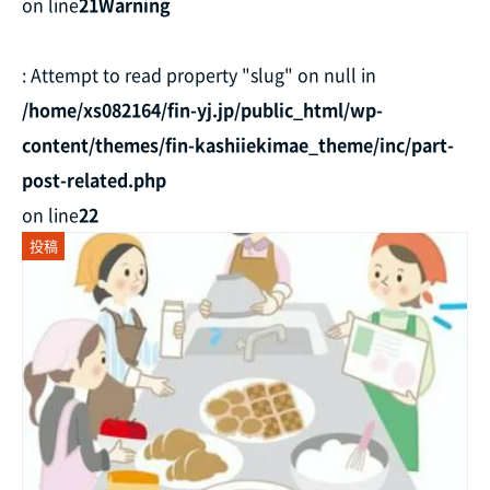
on line
21
Warning
: Attempt to read property "slug" on null in
/home/xs082164/fin-yj.jp/public_html/wp-
content/themes/fin-kashiiekimae_theme/inc/part-
post-related.php
on line
22
投稿