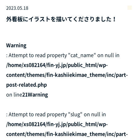
2023.05.18
外看板にイラストを描いてくださりました！
Warning
: Attempt to read property "cat_name" on null in
/home/xs082164/fin-yj.jp/public_html/wp-
content/themes/fin-kashiiekimae_theme/inc/part-
post-related.php
on line
21
Warning
: Attempt to read property "slug" on null in
/home/xs082164/fin-yj.jp/public_html/wp-
content/themes/fin-kashiiekimae_theme/inc/part-