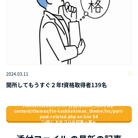
2024.03.11
開所してもうすぐ２年❗資格取得者139名
/home/xs082164/fin-yj.jp/public_html/wp-
content/themes/fin-kashiiekimae_theme/inc/part-
post-related.php on line
54
">
同じカテゴリの記事⼀覧へ