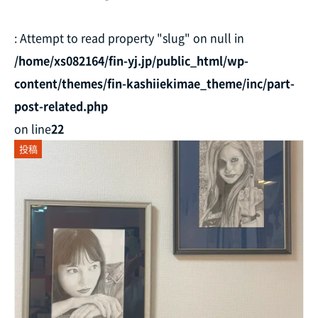
: Attempt to read property "slug" on null in
/home/xs082164/fin-yj.jp/public_html/wp-
content/themes/fin-kashiiekimae_theme/inc/part-
post-related.php
on line
22
投稿