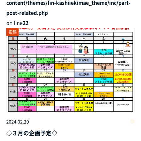
content/themes/fin-kashiiekimae_theme/inc/part-
post-related.php
on line
22
投稿
2024.02.20
◇３月の企画予定◇