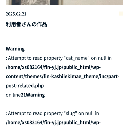
2025.02.21
利用者さんの作品
Warning
: Attempt to read property "cat_name" on null in
/home/xs082164/fin-yj.jp/public_html/wp-
content/themes/fin-kashiiekimae_theme/inc/part-
post-related.php
on line
21
Warning
: Attempt to read property "slug" on null in
/home/xs082164/fin-yj.jp/public_html/wp-