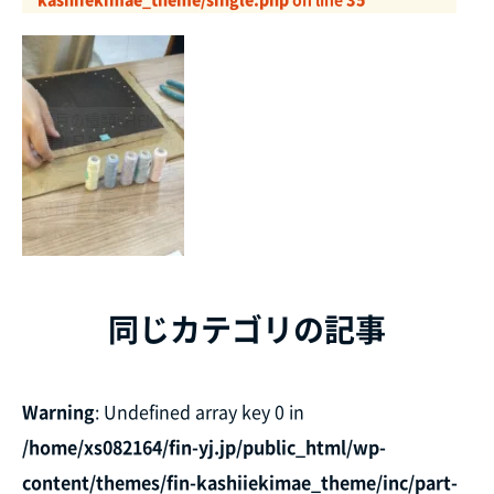
同じカテゴリの記事
Warning
: Undefined array key 0 in
/home/xs082164/fin-yj.jp/public_html/wp-
content/themes/fin-kashiiekimae_theme/inc/part-