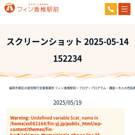
スクリーンショット 2025-05-14
152234
福岡市東区の就労移行支援事業所 フィン香椎駅前
>
ブログ
>
プログラム・講座
>
大人の色鉛
2025/05/19
Warning
: Undefined variable $cat_name in
/home/xs082164/fin-yj.jp/public_html/wp-
content/themes/fin-
kashiiekimae_theme/single.php
on line
35