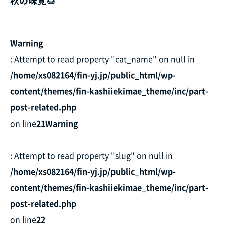
秋の味覚🌰
Warning
: Attempt to read property "cat_name" on null in
/home/xs082164/fin-yj.jp/public_html/wp-
content/themes/fin-kashiiekimae_theme/inc/part-
post-related.php
on line
21
Warning
: Attempt to read property "slug" on null in
/home/xs082164/fin-yj.jp/public_html/wp-
content/themes/fin-kashiiekimae_theme/inc/part-
post-related.php
on line
22