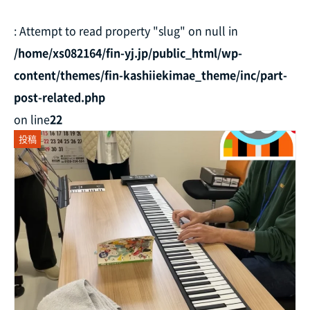
: Attempt to read property "slug" on null in
/home/xs082164/fin-yj.jp/public_html/wp-
content/themes/fin-kashiiekimae_theme/inc/part-
post-related.php
on line
22
投稿