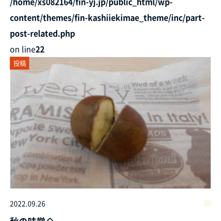
/home/xs082164/fin-yj.jp/public_html/wp-
content/themes/fin-kashiiekimae_theme/inc/part-
post-related.php
on line
22
投稿
2022.09.26