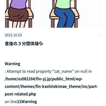
2023.10.03
食後の３分間体操💦
Warning
: Attempt to read property "cat_name" on null in
/home/xs082164/fin-yj.jp/public_html/wp-
content/themes/fin-kashiiekimae_theme/inc/part-
post-related.php
on line
21
Warning