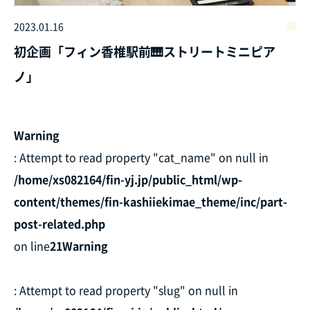
2023.01.16
初企画「フィン香椎駅前🎹ストリートミニピア
ノ」
Warning
: Attempt to read property "cat_name" on null in
/home/xs082164/fin-yj.jp/public_html/wp-
content/themes/fin-kashiiekimae_theme/inc/part-
post-related.php
on line
21
Warning
: Attempt to read property "slug" on null in