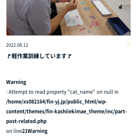
2022.08.12
🚩軽作業訓練しています🚩
Warning
: Attempt to read property "cat_name" on null in
/home/xs082164/fin-yj.jp/public_html/wp-
content/themes/fin-kashiiekimae_theme/inc/part-
post-related.php
on line
21
Warning