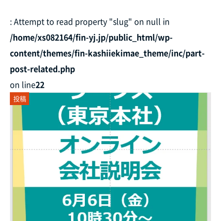
: Attempt to read property "slug" on null in
/home/xs082164/fin-yj.jp/public_html/wp-
content/themes/fin-kashiiekimae_theme/inc/part-
post-related.php
on line
22
投稿