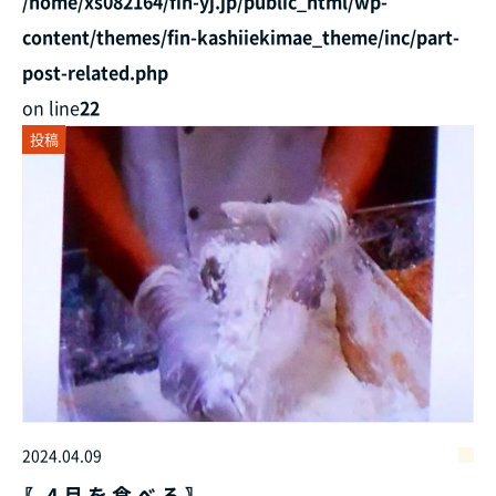
/home/xs082164/fin-yj.jp/public_html/wp-
content/themes/fin-kashiiekimae_theme/inc/part-
post-related.php
on line
22
投稿
2024.04.09
〖 4 月 を 食 べ る 〗