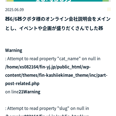
2025.06.09
🧸6/6🧸クボタ様のオンライン会社説明会をメイン
とし、イベントや企画が盛りだくさんでした🧸
Warning
: Attempt to read property "cat_name" on null in
/home/xs082164/fin-yj.jp/public_html/wp-
content/themes/fin-kashiiekimae_theme/inc/part-
post-related.php
on line
21
Warning
: Attempt to read property "slug" on null in