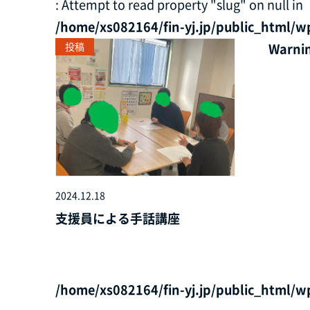
: Attempt to read property "slug" on null in
/home/xs082164/fin-yj.jp/public_html/w
投稿
Warni
2024.12.18
支援員による手話講座
/home/xs082164/fin-yj.jp/public_html/w