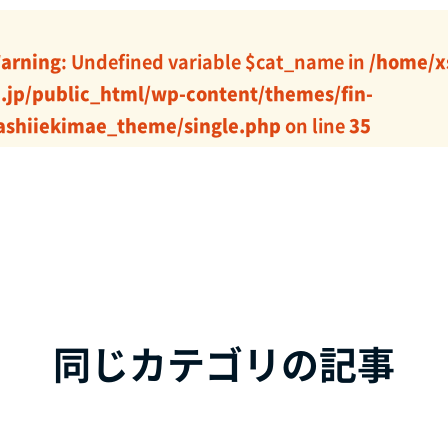
arning
: Undefined variable $cat_name in
/home/x
j.jp/public_html/wp-content/themes/fin-
ashiiekimae_theme/single.php
on line
35
同じカテゴリの記事