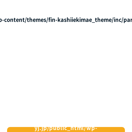
p-content/themes/fin-kashiiekimae_theme/inc/par
/home/xs082164/fin-
yj.jp/public_html/wp-