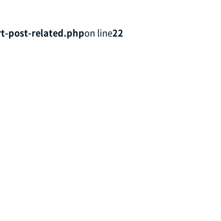
t-post-related.php
on line
22