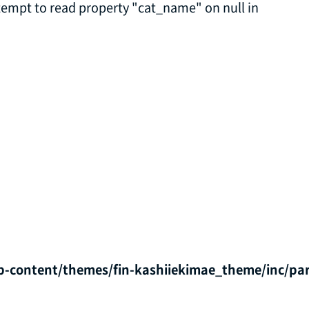
ttempt to read property "cat_name" on null in
p-content/themes/fin-kashiiekimae_theme/inc/par