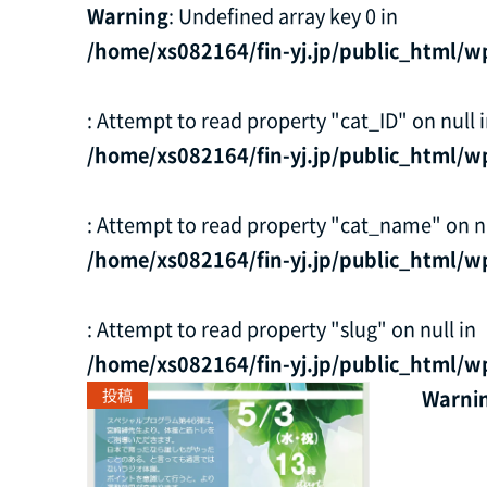
Warning
: Undefined array key 0 in
/home/xs082164/fin-yj.jp/public_html/w
: Attempt to read property "cat_ID" on null 
/home/xs082164/fin-yj.jp/public_html/w
: Attempt to read property "cat_name" on nu
/home/xs082164/fin-yj.jp/public_html/w
: Attempt to read property "slug" on null in
/home/xs082164/fin-yj.jp/public_html/w
投稿
Warni