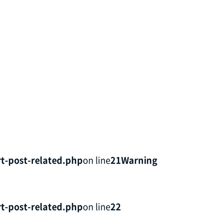
t-post-related.php
on line
21
Warning
t-post-related.php
on line
22