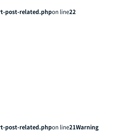
t-post-related.php
on line
22
t-post-related.php
on line
21
Warning