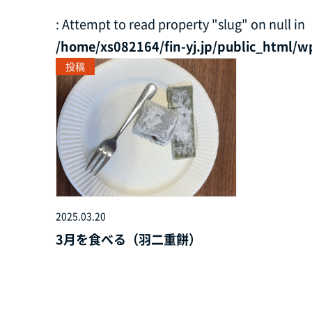
: Attempt to read property "slug" on null in
/home/xs082164/fin-yj.jp/public_html/w
投稿
2025.03.20
3月を食べる（羽二重餅）