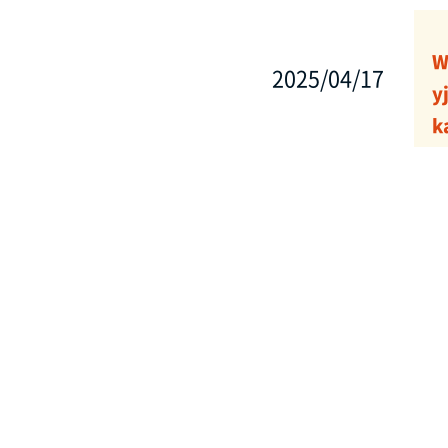
W
2025/04/17
y
k