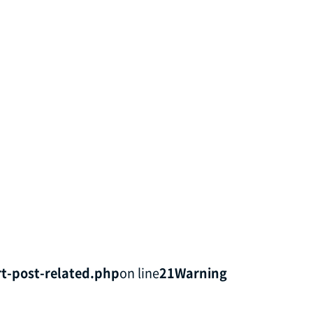
t-post-related.php
on line
21
Warning