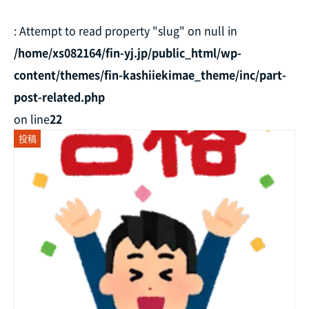
: Attempt to read property "slug" on null in
/home/xs082164/fin-yj.jp/public_html/wp-
content/themes/fin-kashiiekimae_theme/inc/part-
post-related.php
on line
22
投稿