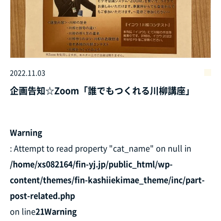
2022.11.03
企画告知☆Zoom「誰でもつくれる川柳講座」
Warning
: Attempt to read property "cat_name" on null in
/home/xs082164/fin-yj.jp/public_html/wp-
content/themes/fin-kashiiekimae_theme/inc/part-
post-related.php
on line
21
Warning