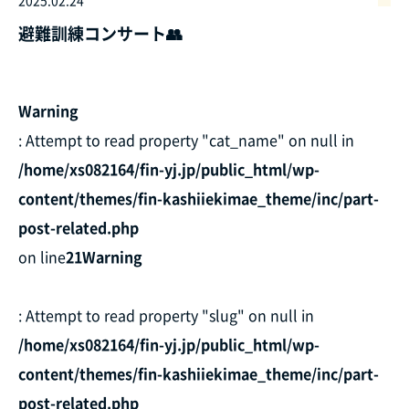
2025.02.24
避難訓練コンサート👥
Warning
: Attempt to read property "cat_name" on null in
/home/xs082164/fin-yj.jp/public_html/wp-
content/themes/fin-kashiiekimae_theme/inc/part-
post-related.php
on line
21
Warning
: Attempt to read property "slug" on null in
/home/xs082164/fin-yj.jp/public_html/wp-
content/themes/fin-kashiiekimae_theme/inc/part-
post-related.php