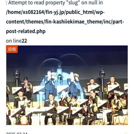
: Attempt to read property "slug" on null in
/home/xs082164/fin-yj.jp/public_html/wp-
content/themes/fin-kashiiekimae_theme/inc/part-
post-related.php
on line
22
投稿