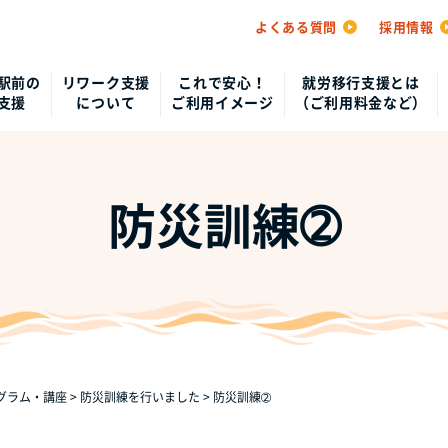
よくある質問
採用情報
駅前の
リワーク支援
これで安心！
就労移行支援とは
支援
について
ご利用イメージ
（ご利用料金など）
防災訓練➁
グラム・講座
>
防災訓練を行いました
>
防災訓練➁