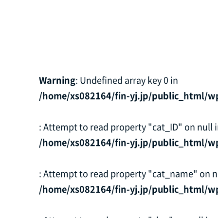
Warning
: Undefined array key 0 in
/home/xs082164/fin-yj.jp/public_html/w
: Attempt to read property "cat_ID" on null 
/home/xs082164/fin-yj.jp/public_html/w
: Attempt to read property "cat_name" on nu
/home/xs082164/fin-yj.jp/public_html/w