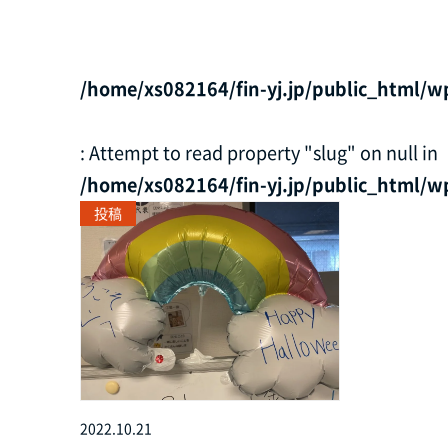
/home/xs082164/fin-yj.jp/public_html/w
: Attempt to read property "slug" on null in
/home/xs082164/fin-yj.jp/public_html/w
投稿
2022.10.21