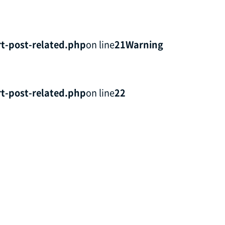
t-post-related.php
on line
21
Warning
t-post-related.php
on line
22