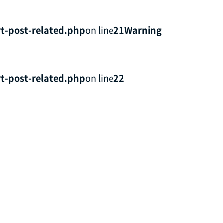
t-post-related.php
on line
21
Warning
t-post-related.php
on line
22