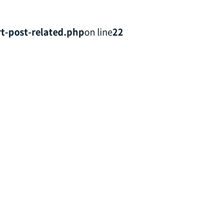
t-post-related.php
on line
22