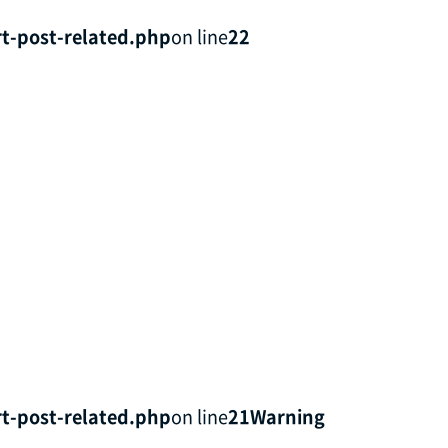
t-post-related.php
on line
22
t-post-related.php
on line
21
Warning