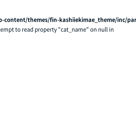
p-content/themes/fin-kashiiekimae_theme/inc/par
ttempt to read property "cat_name" on null in