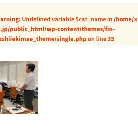
arning
: Undefined variable $cat_name in
/home/x
j.jp/public_html/wp-content/themes/fin-
ashiiekimae_theme/single.php
on line
35