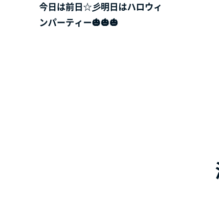
今日は前日☆彡明日はハロウィ
ンパーティー🎃🎃🎃