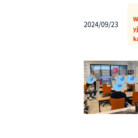
W
2024/09/23
y
k