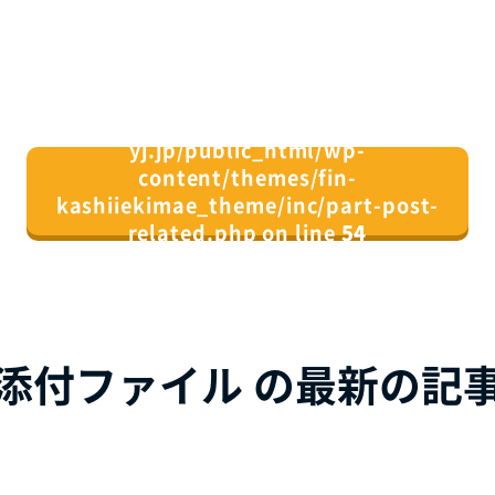
/home/xs082164/fin-
yj.jp/public_html/wp-
content/themes/fin-
kashiiekimae_theme/inc/part-post-
related.php on line
54
">
同じカテゴリの記事⼀覧へ
添付ファイル の最新の記