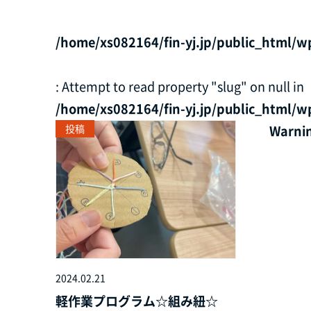
/home/xs082164/fin-yj.jp/public_html/w
: Attempt to read property "slug" on null in
/home/xs082164/fin-yj.jp/public_html/w
投稿
Warni
2024.02.21
軽作業プログラム☆組み紐☆