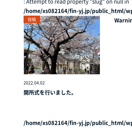
: Attempt to read property "slug" on null in
/home/xs082164/fin-yj.jp/public_html/w
投稿
Warni
2022.04.02
開所式を行いました。
/home/xs082164/fin-yj.jp/public_html/w