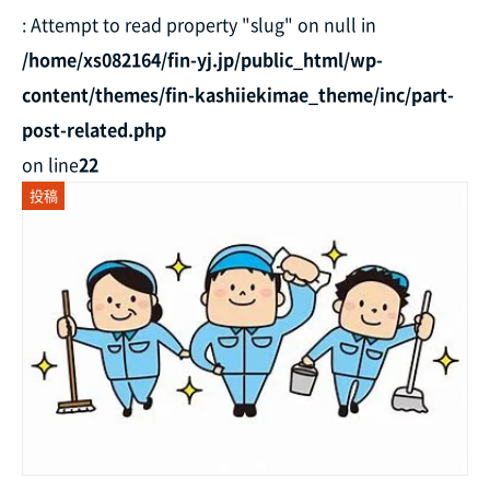
: Attempt to read property "slug" on null in
/home/xs082164/fin-yj.jp/public_html/wp-
content/themes/fin-kashiiekimae_theme/inc/part-
post-related.php
on line
22
投稿