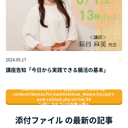
2024.05.17
講座告知「今日から実践できる腸活の基本」
/home/xs082164/fin-yj.jp/public_html/wp-
content/themes/fin-kashiiekimae_theme/inc/part-
post-related.php on line
54
">
同じカテゴリの記事⼀覧へ
添付ファイル の最新の記事