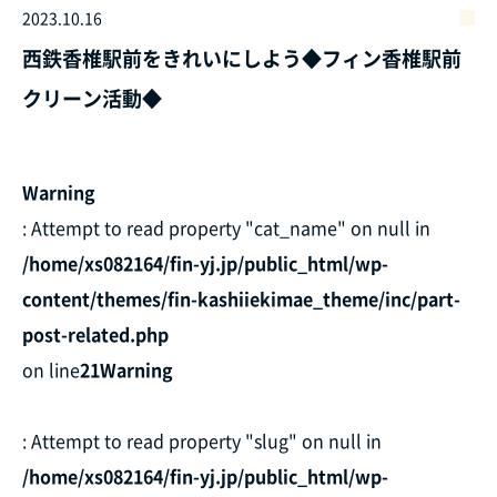
2023.10.16
西鉄香椎駅前をきれいにしよう◆フィン香椎駅前
クリーン活動◆
Warning
: Attempt to read property "cat_name" on null in
/home/xs082164/fin-yj.jp/public_html/wp-
content/themes/fin-kashiiekimae_theme/inc/part-
post-related.php
on line
21
Warning
: Attempt to read property "slug" on null in
/home/xs082164/fin-yj.jp/public_html/wp-