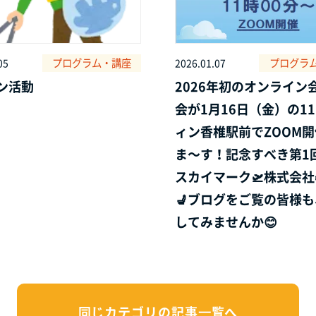
プログラム・講座
プログラ
05
2026.01.07
ン活動
2026年初のオンライン
会が1月16日（金）の1
ィン香椎駅前でZOOM
ま～す！記念すべき第1回
スカイマーク🛫株式会社
💺ブログをご覧の皆様
してみませんか😊
同じカテゴリの記事⼀覧へ