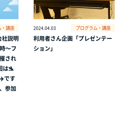
ム・講座
プログラム・講座
2024.04.03
会社説明
利用者さん企画「プレゼンテー
1時～フ
ション」
開催され
は🛬
✈️です
も、参加