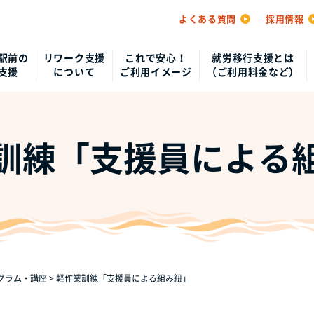
よくある質問
採用情報
駅前の
リワーク支援
これで安心！
就労移行支援とは
支援
について
ご利用イメージ
（ご利用料金など）
訓練「支援員による
グラム・講座
>
軽作業訓練「支援員による組み紐」