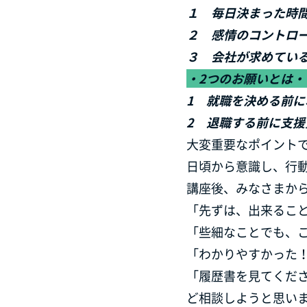
１ 毎日決まった時
２ 感情のコントロ
３ 会社が求めてい
・2つのお願いとは・
1 就職を決める前
2 退職する前に支援
大変重要なポイント
日頃から意識し、行
講座後、みなさまか
「先ずは、出来るこ
「些細なことでも、
「わかりやすかった
「履歴書を見てくだ
ど相談しようと思い