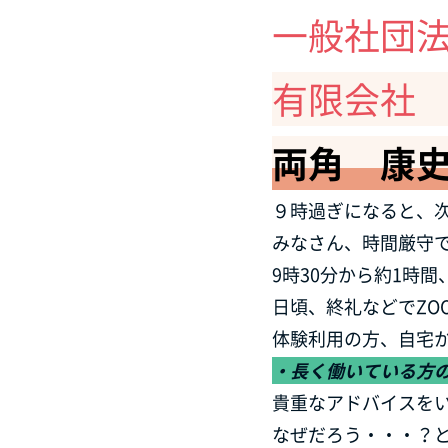
一般社団
有限会社
両角 康
９時過ぎになると、
みなさん、時間厳守
9時30分から約1時
日頃、終礼などでZO
体験利用の方、自宅か
・長く働いている方
貴重なアドバイスを
なぜだろう・・・？