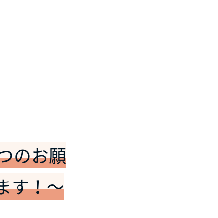
。
つのお願
ます！～